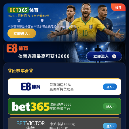
PA视讯集团|中国有限公司-官方网站
您好，欢迎访问 PA视讯集团!
网站首页
公司动态
关于我们