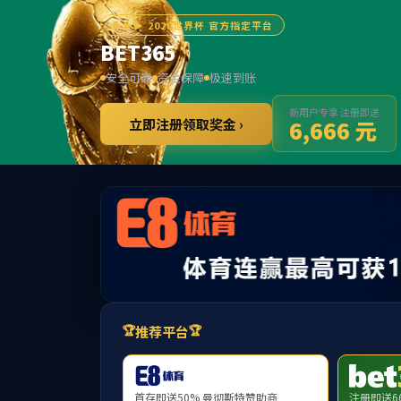
您好，欢迎访问 PA视讯集团!
网站首页
公司动态
关于我们